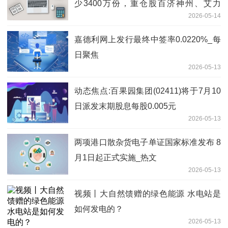
少3400万份，重仓股百济神州、艾力
2026-05-14
斯、百利天恒 每日速讯
嘉德利网上发行最终中签率0.0220%_每
日聚焦
2026-05-13
动态焦点:百果园集团(02411)将于7月10
日派发末期股息每股0.005元
2026-05-13
两项港口散杂货电子单证国家标准发布 8
月1日起正式实施_热文
2026-05-13
视频丨大自然馈赠的绿色能源 水电站是
如何发电的？
2026-05-13