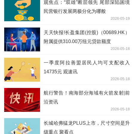
观焦点：“双雄”断层领先 尾部深陷困境
民营银行发展两极分化为哪般
2026-05-19
天天快报!长盈集团(控股)（00689.HK）
附属提供310.00万纽元贷款额度
2026-05-18
一季度阿拉善盟居民人均可支配收入
14735元 观速讯
2026-05-18
航行警告！南海部分海域有火箭发射|前
沿资讯
2026-05-18
长城哈弗猛龙PLUS上市，尺寸空间是升
级重点 聚看点