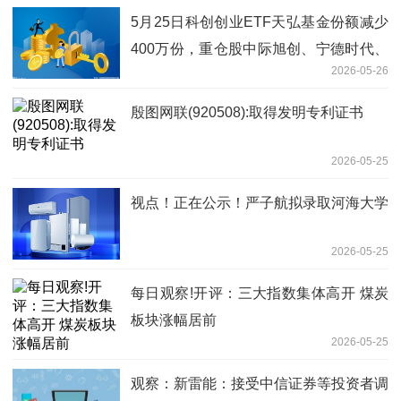
5月25日科创创业ETF天弘基金份额减少
400万份，重仓股中际旭创、宁德时代、
2026-05-26
新易盛 快资讯
殷图网联(920508):取得发明专利证书
2026-05-25
视点！正在公示！严子航拟录取河海大学
2026-05-25
每日观察!开评：三大指数集体高开 煤炭
板块涨幅居前
2026-05-25
观察：新雷能：接受中信证券等投资者调