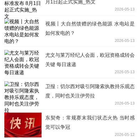
月1日起正式实施_热文
2026-05-13
视频丨大自然馈赠的绿色能源 水电站是
如何发电的？
2026-05-13
尤文与莱万经纪人会面，欧冠资格成转会
关键 每日速递
2026-05-13
卫报：切尔西对吸引阿隆索执教持乐观态
度，同时也关注伊劳拉
2026-05-13
东契奇：常规赛末我们状态火热 当时感
觉可以争冠
2026-05-12