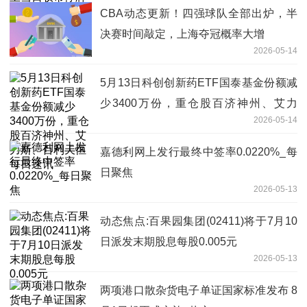
CBA动态更新！四强球队全部出炉，半
决赛时间敲定，上海夺冠概率大增
2026-05-14
5月13日科创创新药ETF国泰基金份额减
少3400万份，重仓股百济神州、艾力
2026-05-14
斯、百利天恒 每日速讯
嘉德利网上发行最终中签率0.0220%_每
日聚焦
2026-05-13
动态焦点:百果园集团(02411)将于7月10
日派发末期股息每股0.005元
2026-05-13
两项港口散杂货电子单证国家标准发布 8