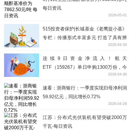
每日资讯
2026-05-01
515投资者保护|长城基金《老鹰捉小基》
专栏：传播形式丰富多元 打造了具有辨
2026-04-30
识度的投教IP_要闻
连续9日资金净流入！航天
ETF（159267）单日申购1300万份，今
2026-04-30
年以来份额增长率近220%居同指数榜首
速看：浙商银行：一季度实现归母净利润
59.92亿元，同比增长0.72%
2026-04-29
江苏：分布式光伏装机有望突破2000万
千瓦-每日资讯