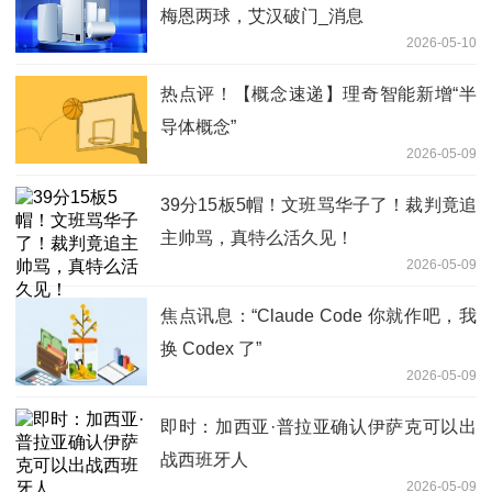
梅恩两球，艾汉破门_消息
2026-05-10
热点评！【概念速递】理奇智能新增“半
导体概念”
2026-05-09
39分15板5帽！文班骂华子了！裁判竟追
主帅骂，真特么活久见！
2026-05-09
焦点讯息：“Claude Code 你就作吧，我
换 Codex 了”
2026-05-09
即时：加西亚·普拉亚确认伊萨克可以出
战西班牙人
2026-05-09