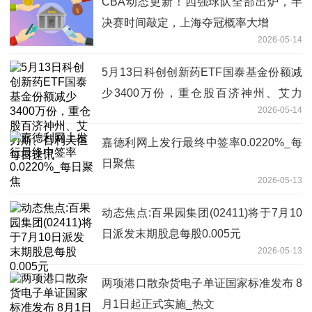
CBA动态更新！四强球队全部出炉，半
决赛时间敲定，上海夺冠概率大增
2026-05-14
5月13日科创创新药ETF国泰基金份额减
少3400万份，重仓股百济神州、艾力
2026-05-14
斯、百利天恒 每日速讯
嘉德利网上发行最终中签率0.0220%_每
日聚焦
2026-05-13
动态焦点:百果园集团(02411)将于7月10
日派发末期股息每股0.005元
2026-05-13
两项港口散杂货电子单证国家标准发布 8
月1日起正式实施_热文