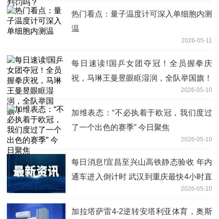
热门看点：量子温度计可深入单细胞内测
温
2026-05-11
每日速读!国乒女团夺冠！全员握拳庆
祝，马琳王曼昱眼眶湿润，全队举国旗！
2026-05-10
加维表态：“不必执着于欧冠，我们度过
了一个出色的赛季” 今日聚焦
2026-05-10
每日消息!宜昌至兴山高铁静态验收 年内
通车进入倒计时 武汉到重庆最快4小时直
2026-05-10
达
加拉塔萨雷4-2逆转安塔利亚体育，奥斯