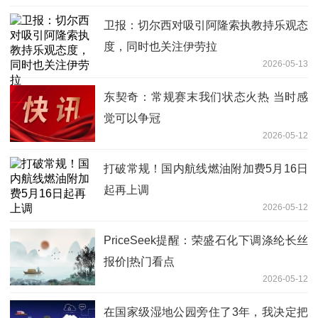
卫报：切尔西对吸引阿隆索执教持乐观态
度，同时也关注伊劳拉
2026-05-13
东契奇：常规赛末我们状态火热 当时感
觉可以争冠
2026-05-12
打破常规！国内航线燃油附加费5月16日
起再上调
2026-05-12
PriceSeek提醒：荣盛石化下调涤纶长丝
报价|热门看点
2026-05-12
在国家级湿地公园旁住了3年，我决定把