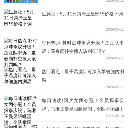
2026-05-11
生意社：5月11日菏泽玉皇EPS价格下调
2026-05-11
每日热点:补时点球争议升级！浙江队申
诉：董春雨扑空撞人该判罚吗？
2026-05-11
热门看点：量子温度计可深入单细胞内测
温
2026-05-11
每日速读!国乒女团夺冠！全员握拳庆
祝，马琳王曼昱眼眶湿润，全队举国旗！
2026-05-10