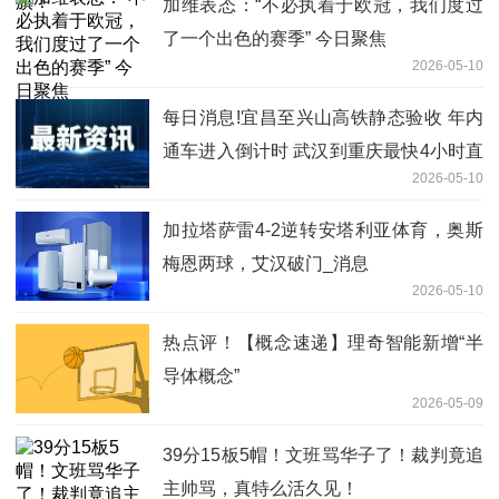
加维表态：“不必执着于欧冠，我们度过
了一个出色的赛季” 今日聚焦
2026-05-10
每日消息!宜昌至兴山高铁静态验收 年内
通车进入倒计时 武汉到重庆最快4小时直
2026-05-10
达
加拉塔萨雷4-2逆转安塔利亚体育，奥斯
梅恩两球，艾汉破门_消息
2026-05-10
热点评！【概念速递】理奇智能新增“半
导体概念”
2026-05-09
39分15板5帽！文班骂华子了！裁判竟追
主帅骂，真特么活久见！