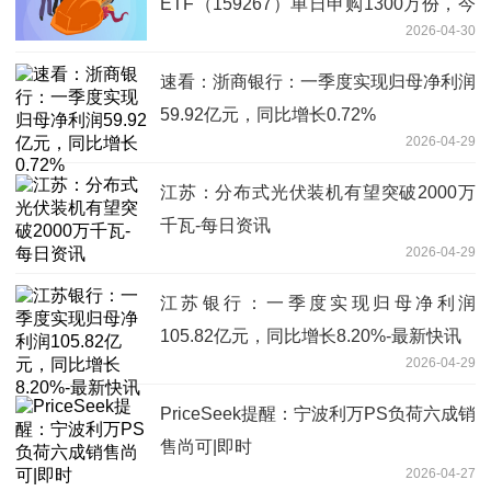
ETF（159267）单日申购1300万份，今
2026-04-30
年以来份额增长率近220%居同指数榜首
速看：浙商银行：一季度实现归母净利润
59.92亿元，同比增长0.72%
2026-04-29
江苏：分布式光伏装机有望突破2000万
千瓦-每日资讯
2026-04-29
江苏银行：一季度实现归母净利润
105.82亿元，同比增长8.20%-最新快讯
2026-04-29
PriceSeek提醒：宁波利万PS负荷六成销
售尚可|即时
2026-04-27