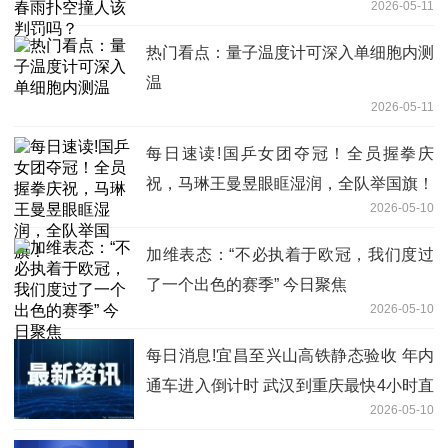
2026-05-11
热门看点：量子温度计可深入单细胞内测
温
2026-05-11
每日速读!国乒女团夺冠！全员握拳庆
祝，马琳王曼昱眼眶湿润，全队举国旗！
2026-05-10
加维表态：“不必执着于欧冠，我们度过
了一个出色的赛季” 今日聚焦
2026-05-10
每日消息!宜昌至兴山高铁静态验收 年内
通车进入倒计时 武汉到重庆最快4小时直
2026-05-10
达