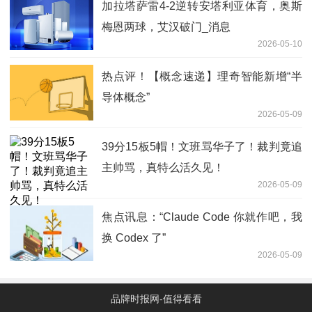
加拉塔萨雷4-2逆转安塔利亚体育，奥斯
梅恩两球，艾汉破门_消息
2026-05-10
热点评！【概念速递】理奇智能新增“半
导体概念”
2026-05-09
39分15板5帽！文班骂华子了！裁判竟追
主帅骂，真特么活久见！
2026-05-09
焦点讯息：“Claude Code 你就作吧，我
换 Codex 了”
2026-05-09
品牌时报网-值得看看