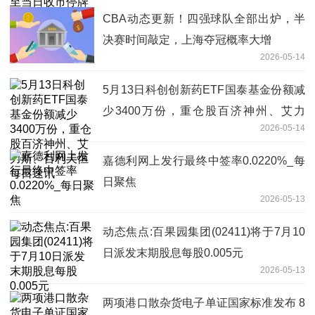
CBA动态更新！四强球队全部出炉，半
决赛时间敲定，上海夺冠概率大增
2026-05-14
5月13日科创创新药ETF国泰基金份额减
少3400万份，重仓股百济神州、艾力
2026-05-14
斯、百利天恒 每日速讯
嘉德利网上发行最终中签率0.0220%_每
日聚焦
2026-05-13
动态焦点:百果园集团(02411)将于7月10
日派发末期股息每股0.005元
2026-05-13
两项港口散杂货电子单证国家标准发布 8