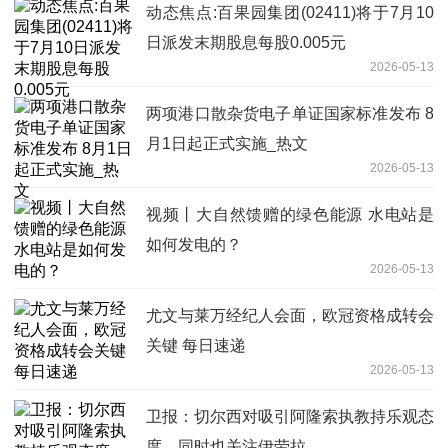
动态焦点:百果园集团(02411)将于7月10
日派发末期股息每股0.005元
2026-05-13
两项港口散杂货电子单证国家标准发布 8
月1日起正式实施_热文
2026-05-13
视频丨大自然馈赠的绿色能源 水电站是
如何发电的？
2026-05-13
尤文与莱万经纪人会面，欧冠资格成转会
关键 每日速递
2026-05-13
卫报：切尔西对吸引阿隆索执教持乐观态
度，同时也关注伊劳拉