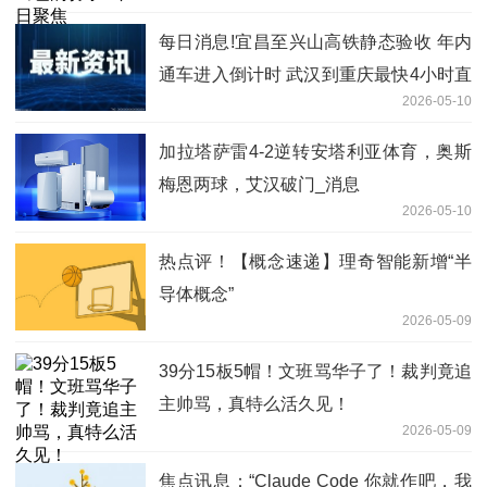
每日消息!宜昌至兴山高铁静态验收 年内
通车进入倒计时 武汉到重庆最快4小时直
2026-05-10
达
加拉塔萨雷4-2逆转安塔利亚体育，奥斯
梅恩两球，艾汉破门_消息
2026-05-10
热点评！【概念速递】理奇智能新增“半
导体概念”
2026-05-09
39分15板5帽！文班骂华子了！裁判竟追
主帅骂，真特么活久见！
2026-05-09
焦点讯息：“Claude Code 你就作吧，我