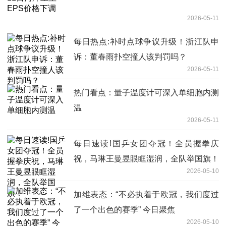
2026-05-11
每日热点:补时点球争议升级！浙江队申
诉：董春雨扑空撞人该判罚吗？
2026-05-11
热门看点：量子温度计可深入单细胞内测
温
2026-05-11
每日速读!国乒女团夺冠！全员握拳庆
祝，马琳王曼昱眼眶湿润，全队举国旗！
2026-05-10
加维表态：“不必执着于欧冠，我们度过
了一个出色的赛季” 今日聚焦
2026-05-10