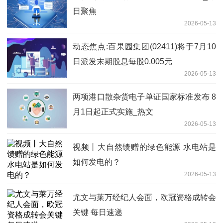
日聚焦
2026-05-13
动态焦点:百果园集团(02411)将于7月10
日派发末期股息每股0.005元
2026-05-13
两项港口散杂货电子单证国家标准发布 8
月1日起正式实施_热文
2026-05-13
视频丨大自然馈赠的绿色能源 水电站是
如何发电的？
2026-05-13
尤文与莱万经纪人会面，欧冠资格成转会
关键 每日速递