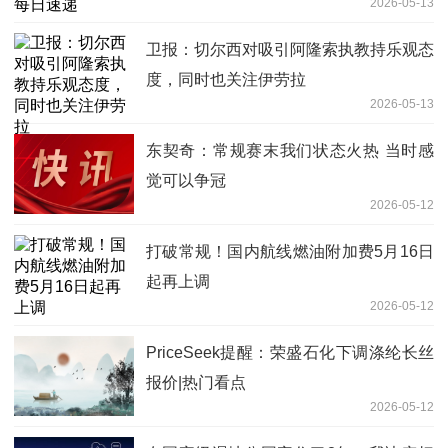
2026-05-13
卫报：切尔西对吸引阿隆索执教持乐观态
度，同时也关注伊劳拉
2026-05-13
东契奇：常规赛末我们状态火热 当时感
觉可以争冠
2026-05-12
打破常规！国内航线燃油附加费5月16日
起再上调
2026-05-12
PriceSeek提醒：荣盛石化下调涤纶长丝
报价|热门看点
2026-05-12