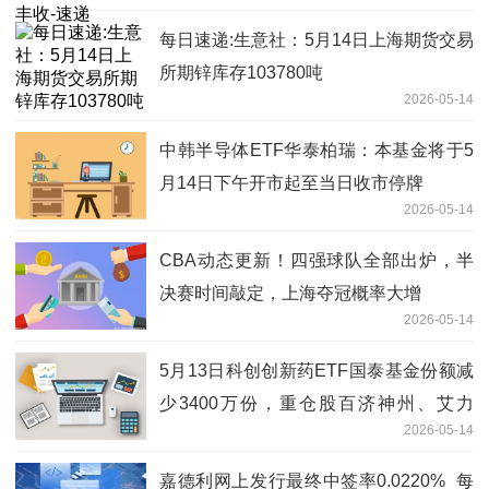
每日速递:生意社：5月14日上海期货交易
所期锌库存103780吨
2026-05-14
中韩半导体ETF华泰柏瑞：本基金将于5
月14日下午开市起至当日收市停牌
2026-05-14
CBA动态更新！四强球队全部出炉，半
决赛时间敲定，上海夺冠概率大增
2026-05-14
5月13日科创创新药ETF国泰基金份额减
少3400万份，重仓股百济神州、艾力
2026-05-14
斯、百利天恒 每日速讯
嘉德利网上发行最终中签率0.0220%_每