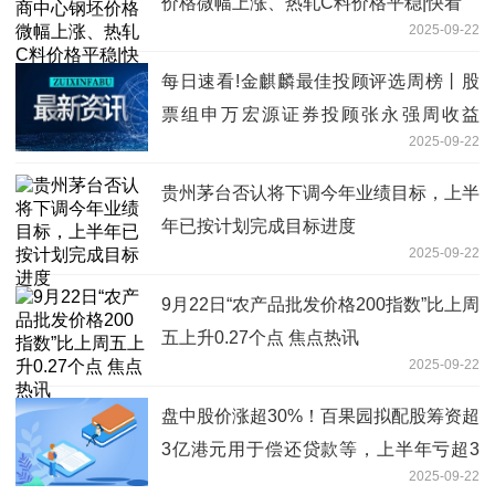
价格微幅上涨、热轧C料价格平稳|快看
2025-09-22
每日速看!金麒麟最佳投顾评选周榜丨股
票组申万宏源证券投顾张永强周收益
2025-09-22
15.48%居首位（全名单）
贵州茅台否认将下调今年业绩目标，上半
年已按计划完成目标进度
2025-09-22
9月22日“农产品批发价格200指数”比上周
五上升0.27个点 焦点热讯
2025-09-22
盘中股价涨超30%！百果园拟配股筹资超
3亿港元用于偿还贷款等，上半年亏超3
2025-09-22
亿元