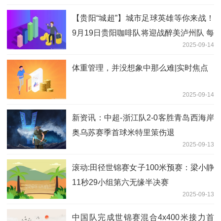
【贵阳“城超”】城市足球英雄等你来战！
9月19日贵阳咖啡队将迎战醉美泸州队 每
2025-09-14
日简讯
体重管理，并没想象中那么难|实时焦点
2025-09-14
新资讯：中超-浙江队2-0客胜青岛西海岸
奥乌苏赛季首球米特里策伤退
2025-09-13
滚动:田径世锦赛女子100米预赛：梁小静
11秒29小组第六无缘半决赛
2025-09-13
中国队完成世锦赛混合4x400米接力首