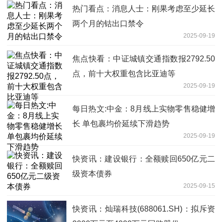
热门看点：消息人士：刚果考虑至少延长
两个月的钴出口禁令
2025-09-19
焦点快看：中证城镇交通指数报2792.50
点，前十大权重包含比亚迪等
2025-09-19
每日热文:中金：8月线上实物零售稳健增
长 单包裹均价延续下滑趋势
2025-09-19
快资讯：建设银行：全额赎回650亿元二
级资本债券
2025-09-15
快资讯：灿瑞科技(688061.SH)：拟斥资