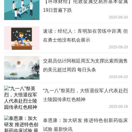
【环球财经】伦敦金属交易所基本金属
19日普遍下跌
2025-09-20
速读：经纪人：库明加在苦练中距离 但
在勇士他没有机会展示
2025-09-20
交易员估计阿根廷周五为支撑比索而抛售
的美元超过周四 每日头条
2025-09-20
“九一八”祭英烈，大悟退役军人代表赴烈
士陵园传承红色精神
2025-09-19
泰恩康：加大研发 推进特色创新药临床
试验 最新快讯