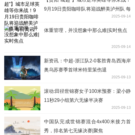
9月19日贵阳咖啡队将迎战醉美泸州队 每
2025-09-14
日简讯
体重管理，并没想象中那么难|实时焦点
2025-09-14
新资讯：中超-浙江队2-0客胜青岛西海岸
奥乌苏赛季首球米特里策伤退
2025-09-13
滚动:田径世锦赛女子100米预赛：梁小静
11秒29小组第六无缘半决赛
2025-09-13
中国队完成世锦赛混合4x400米接力首
秀，排名第七无缘决赛|聚焦