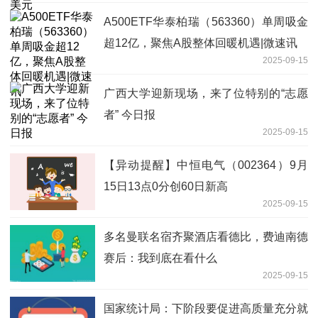
A500ETF华泰柏瑞（563360）单周吸金
超12亿，聚焦A股整体回暖机遇|微速讯
2025-09-15
广西大学迎新现场，来了位特别的“志愿
者” 今日报
2025-09-15
【异动提醒】中恒电气（002364）9月
15日13点0分创60日新高
2025-09-15
多名曼联名宿齐聚酒店看德比，费迪南德
赛后：我到底在看什么
2025-09-15
国家统计局：下阶段要促进高质量充分就