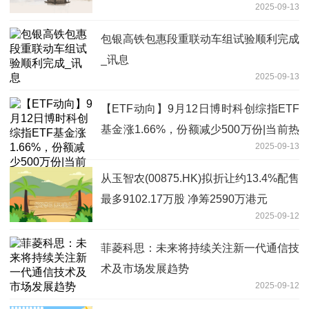
2025-09-13
包银高铁包惠段重联动车组试验顺利完成
_讯息
2025-09-13
【ETF动向】9月12日博时科创综指ETF
基金涨1.66%，份额减少500万份|当前热
2025-09-13
议
从玉智农(00875.HK)拟折让约13.4%配售
最多9102.17万股 净筹2590万港元
2025-09-12
菲菱科思：未来将持续关注新一代通信技
术及市场发展趋势
2025-09-12