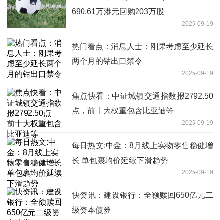
690.61万港元回购203万股
2025-09-19
热门看点：消息人士：刚果考虑至少延长
两个月的钴出口禁令
2025-09-19
焦点快看：中证城镇交通指数报2792.50
点，前十大权重包含比亚迪等
2025-09-19
每日热文:中金：8月线上实物零售稳健增
长 单包裹均价延续下滑趋势
2025-09-19
快资讯：建设银行：全额赎回650亿元二
级资本债券