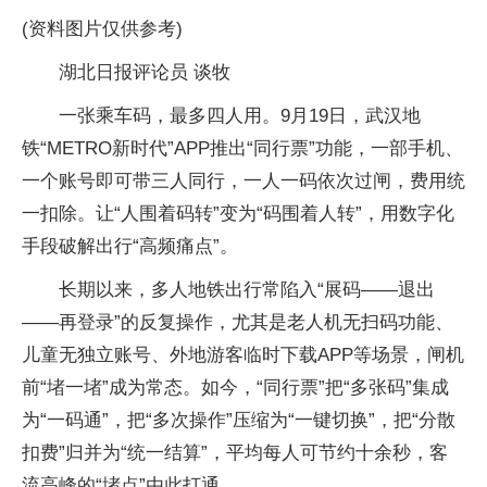
(资料图片仅供参考)
湖北日报评论员 谈牧
一张乘车码，最多四人用。9月19日，武汉地
铁“METRO新时代”APP推出“同行票”功能，一部手机、
一个账号即可带三人同行，一人一码依次过闸，费用统
一扣除。让“人围着码转”变为“码围着人转”，用数字化
手段破解出行“高频痛点”。
长期以来，多人地铁出行常陷入“展码——退出
——再登录”的反复操作，尤其是老人机无扫码功能、
儿童无独立账号、外地游客临时下载APP等场景，闸机
前“堵一堵”成为常态。如今，“同行票”把“多张码”集成
为“一码通”，把“多次操作”压缩为“一键切换”，把“分散
扣费”归并为“统一结算”，平均每人可节约十余秒，客
流高峰的“堵点”由此打通。