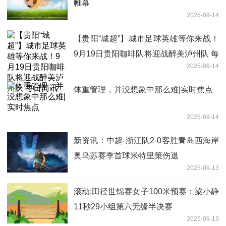
帷幕
2025-09-14
【贵阳“城超”】城市足球英雄等你来战！
9月19日贵阳咖啡队将迎战醉美泸州队 每
2025-09-14
日简讯
体重管理，并没想象中那么难|实时焦点
2025-09-14
新资讯：中超-浙江队2-0客胜青岛西海岸
奥乌苏赛季首球米特里策伤退
2025-09-13
滚动:田径世锦赛女子100米预赛：梁小静
11秒29小组第六无缘半决赛
2025-09-13