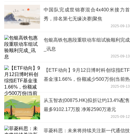
中国队完成世锦赛混合4x400米接力首
秀，排名第七无缘决赛|聚焦
2025-09-13
包银高铁包惠段重联动车组试验顺利完成
_讯息
2025-09-13
【ETF动向】9月12日博时科创综指ETF
基金涨1.66%，份额减少500万份|当前热
2025-09-13
议
从玉智农(00875.HK)拟折让约13.4%配售
最多9102.17万股 净筹2590万港元
2025-09-12
菲菱科思：未来将持续关注新一代通信技