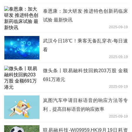
泰恩康：加大研发 推进特色创新药临床
试验 最新快讯
2025-09-19
武汉今日18℃！乘客无备乱穿衣-每日速
看
2025-09-19
微头条丨联易融科技回购203万股 金额
691万港元
2025-09-19
岚图汽车申请目标语音的响应方法等专
利，提高目标语音的响应效率
2025-09-19
联易融科技-W(09959.HK)9月19日耗资