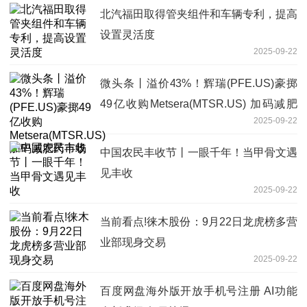
北汽福田取得管夹组件和车辆专利，提高
设置灵活度
2025-09-22
微头条丨溢价43%！辉瑞(PFE.US)豪掷
49亿收购Metsera(MTSR.US) 加码减肥
2025-09-22
药市场
中国农民丰收节丨一眼千年！当甲骨文遇
见丰收
2025-09-22
当前看点!徕木股份：9月22日龙虎榜多营
业部现身交易
2025-09-22
百度网盘海外版开放手机号注册 AI功能