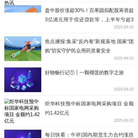
盘中股价涨超30%！百果园拟配股筹资超
3亿港元用于偿还贷款等，上半年亏超3
2025-09-22
亿元
焦点播报:集采“反内卷”新规落地 国家“团
购”切实守护民众用药质量安全
2025-09-22
好物畅行记①丨一颗榴莲的数字之旅
2025-09-22
炬华科技预中标国家电网采购项目 金额
约1.42亿元
2025-09-22
每日快看：午评|国内期货主力合约涨跌