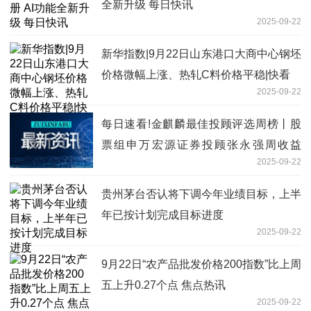
全新升级 每日快讯
2025-09-22
新华指数|9月22日山东港口大商中心钢坯
价格微幅上涨、热轧C料价格平稳|快看
2025-09-22
每日速看!金麒麟最佳投顾评选周榜丨股
票组申万宏源证券投顾张永强周收益
2025-09-22
15.48%居首位（全名单）
贵州茅台否认将下调今年业绩目标，上半
年已按计划完成目标进度
2025-09-22
9月22日“农产品批发价格200指数”比上周
五上升0.27个点 焦点热讯
2025-09-22