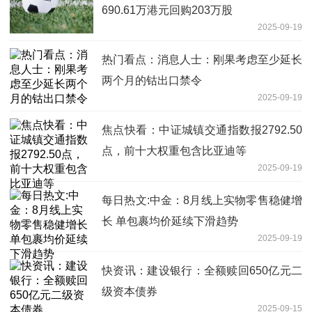
690.61万港元回购203万股
2025-09-19
热门看点：消息人士：刚果考虑至少延长
两个月的钴出口禁令
2025-09-19
焦点快看：中证城镇交通指数报2792.50
点，前十大权重包含比亚迪等
2025-09-19
每日热文:中金：8月线上实物零售稳健增
长 单包裹均价延续下滑趋势
2025-09-19
快资讯：建设银行：全额赎回650亿元二
级资本债券
2025-09-15