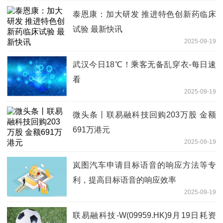
泰恩康：加大研发 推进特色创新药临床
试验 最新快讯
2025-09-19
武汉今日18℃！乘客无备乱穿衣-每日速
看
2025-09-19
微头条丨联易融科技回购203万股 金额
691万港元
2025-09-19
岚图汽车申请目标语音的响应方法等专
利，提高目标语音的响应效率
2025-09-19
联易融科技-W(09959.HK)9月19日耗资