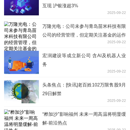
互现 沪银涨超3%
2025-09-22
万隆光电：公司未参与青岛苗米科技有限
公司的经营管理，但定期关注基金的运作
2025-09-22
情况 新消息
宏润建设等成立新公司 含AI及机器人业
务
2025-09-22
头条焦点：[快讯]老百姓102万限售股9月
29日解禁
2025-09-22
“桦加沙”影响福州 未来一周高温将明显缓
解-前沿热点