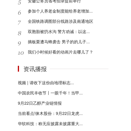
安徽公务员省考招录提前举行
参加个人养老金制度能给养老增加...
全国铁路调图部分线路涉及南通地区
双胞胎被扔水沟 警方劝诫：以这...
摘板栗遭马蜂袭击 男子的的儿子...
我们小时候好看的动画片去哪儿了？
资讯播报
视频 | 请收下这份由地理标志...
中国农民丰收节丨一眼千年！当甲...
9月22日乙醇产业链情报
当前看点!徕木股份：9月22日龙虎...
华软科技：称无应披露未披露重大...