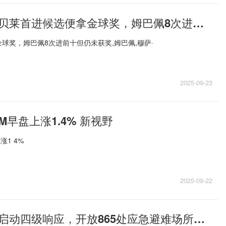
【新要闻】登贝莱首进候选便拿金球奖，姆巴佩8次进前十但仍未获奖
球奖，姆巴佩8次进前十但仍未获奖,姆巴佩,穆萨·
2025-09-23
M早盘上涨1.4% 新视野
涨1 4%
2025-09-22
快资讯：深圳启动四级响应，开放865处应急避难场所，应对“桦加沙”