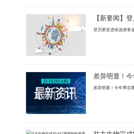
登贝莱首进候选便拿金
差异明显！今年季后赛火
益方生物完成2