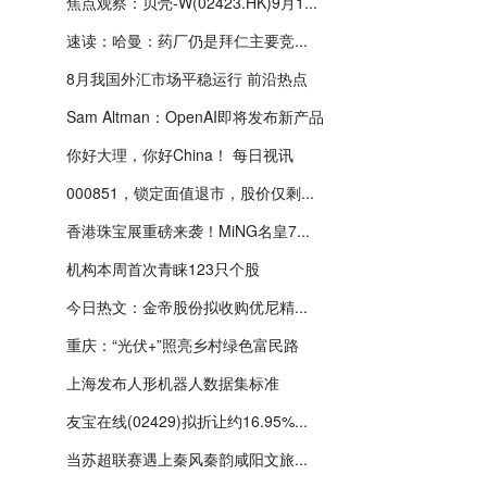
焦点观察：贝壳-W(02423.HK)9月1...
速读：哈曼：药厂仍是拜仁主要竞...
8月我国外汇市场平稳运行 前沿热点
Sam Altman：OpenAI即将发布新产品
你好大理，你好China！ 每日视讯
000851，锁定面值退市，股价仅剩...
香港珠宝展重磅来袭！MiNG名皇7...
机构本周首次青睐123只个股
今日热文：金帝股份拟收购优尼精...
重庆：“光伏+”照亮乡村绿色富民路
上海发布人形机器人数据集标准
友宝在线(02429)拟折让约16.95%...
当苏超联赛遇上秦风秦韵咸阳文旅...