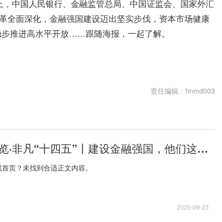
布会上，中国人民银行、金融监管总局、中国证监会、国家外汇
改革全面深化，金融强国建设迈出坚实步伐，资本市场健康
稳步推进高水平开放……跟随海报，一起了解。
责任编辑：hnmd003
新华社权威速览·非凡“十四五”丨建设金融强国，他们这样干！-每日快播
或首页？未找到合适正文内容。
2025-09-23