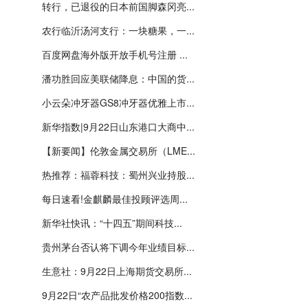
转行，已退役的日本前国脚森冈亮...
农行临沂汤河支行：一块糖果，一...
百度网盘海外版开放手机号注册 ...
潘功胜回应美联储降息：中国的货...
小云朵冲牙器GS8冲牙器优雅上市...
新华指数|9月22日山东港口大商中...
【新要闻】伦敦金属交易所（LME...
热推荐：福蓉科技：蜀州兴业持股...
每日速看!金麒麟最佳投顾评选周...
新华社快讯：“十四五”期间科技...
贵州茅台否认将下调今年业绩目标...
生意社：9月22日上海期货交易所...
9月22日“农产品批发价格200指数...