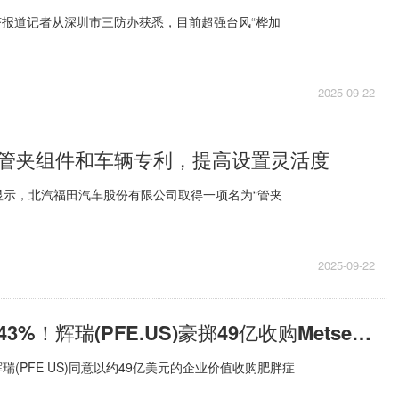
经济报道记者从深圳市三防办获悉，目前超强台风“桦加
2025-09-22
管夹组件和车辆专利，提高设置灵活度
显示，北汽福田汽车股份有限公司取得一项名为“管夹
2025-09-22
微头条丨溢价43%！辉瑞(PFE.US)豪掷49亿收购Metsera(MTSR.US) 加码减肥药市场
瑞(PFE US)同意以约49亿美元的企业价值收购肥胖症