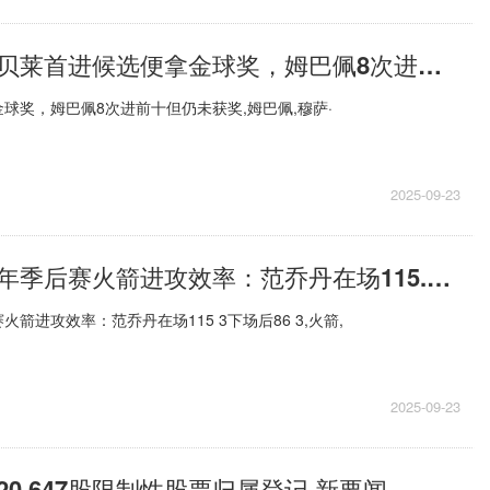
【新要闻】登贝莱首进候选便拿金球奖，姆巴佩8次进前十但仍未获奖
球奖，姆巴佩8次进前十但仍未获奖,姆巴佩,穆萨·
2025-09-23
差异明显！今年季后赛火箭进攻效率：范乔丹在场115.3 下场后86.3|焦点快看
箭进攻效率：范乔丹在场115 3下场后86 3,火箭,
2025-09-23
0,647股限制性股票归属登记 新要闻