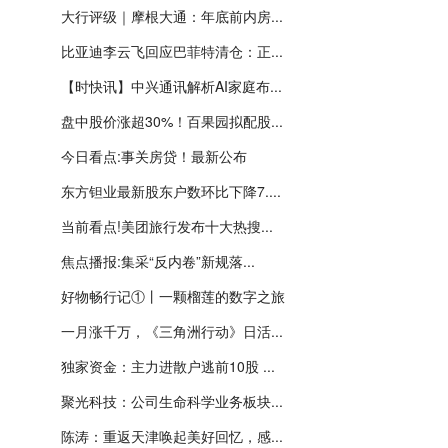
大行评级｜摩根大通：年底前内房...
比亚迪李云飞回应巴菲特清仓：正...
【时快讯】中兴通讯解析AI家庭布...
盘中股价涨超30%！百果园拟配股...
今日看点:事关房贷！最新公布
东方钽业最新股东户数环比下降7....
当前看点!美团旅行发布十大热搜...
焦点播报:集采“反内卷”新规落...
好物畅行记①丨一颗榴莲的数字之旅
一月涨千万，《三角洲行动》日活...
独家资金：主力进散户逃前10股 ...
聚光科技：公司生命科学业务板块...
陈涛：重返天津唤起美好回忆，感...