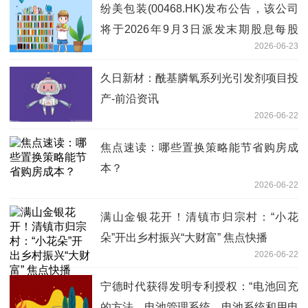
纷美包装(00468.HK)发布公告，该公司
将于2026年9月3日派发末期股息每股
2026-06-23
0.006港元|今日精选
久日新材：酰基膦氧系列光引发剂项目投
产-前沿资讯
2026-06-22
焦点速读：哪些置换策略能节省购房成
本？
2026-06-22
满山金银花开！清镇市归宗村：“小花
朵”开出乡村振兴“大财富” 焦点快播
2026-06-22
宁德时代获得发明专利授权：“电池回充
的方法、电池管理系统、电池系统和用电