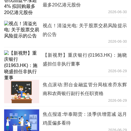
最多20亿港元股份
2026-06-30
视点！清溢光电: 关于股票交易风险提示
的公告
2026-06-30
【新视野】重庆银行(01963.HK)：施晓
盛担任非执行董事
2026-06-29
焦点滚动:邢台金融监管分局核准乔东辉
南和农商银行副行长任职资格
2026-06-29
焦点报道:华泰期货：淡季供增需减 远月
鸡蛋偏多看待
2026-06-29