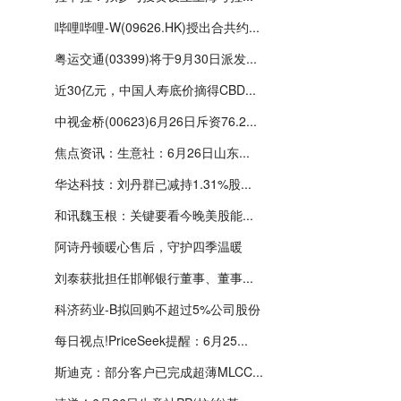
哔哩哔哩-W(09626.HK)授出合共约...
粤运交通(03399)将于9月30日派发...
近30亿元，中国人寿底价摘得CBD...
中视金桥(00623)6月26日斥资76.2...
焦点资讯：生意社：6月26日山东...
华达科技：刘丹群已减持1.31%股...
和讯魏玉根：关键要看今晚美股能...
阿诗丹顿暖心售后，守护四季温暖
刘泰获批担任邯郸银行董事、董事...
科济药业-B拟回购不超过5%公司股份
每日视点!PriceSeek提醒：6月25...
斯迪克：部分客户已完成超薄MLCC...