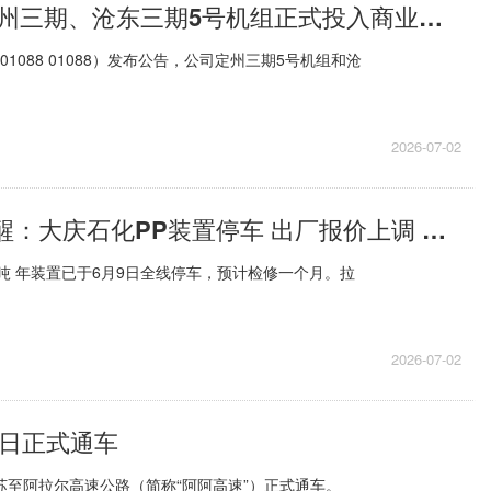
中国神华：定州三期、沧东三期5号机组正式投入商业运营
01088 01088）发布公告，公司定州三期5号机组和沧
2026-07-02
PriceSeek提醒：大庆石化PP装置停车 出厂报价上调 焦点
万吨 年装置已于6月9日全线停车，预计检修一个月。拉
2026-07-02
1日正式通车
阿克苏至阿拉尔高速公路（简称“阿阿高速”）正式通车。