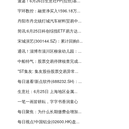
速递！6月26日生意社PP(拉丝)基...
宇环数控：融资净买入1596.18万...
丹阳市丹北镇灯城汽车材料贸易中...
简讯:6月25日科创综指ETF易方达...
宋城演艺(300144.SZ)：累计回购0...
通讯！淄博市淄川区柳泉幼儿园：...
中船特气：股票交易停牌核查完成...
*ST集友: 集友股份股票交易异常...
每日速看!新点软件(688232.SH)：...
生意社：6月25日 上海地区金属...
一笔一画皆耕耘，字字书香润童心
每日聚焦：为什么长期缴费会增加...
每日视点!中国铝业(02600.HK)盘...