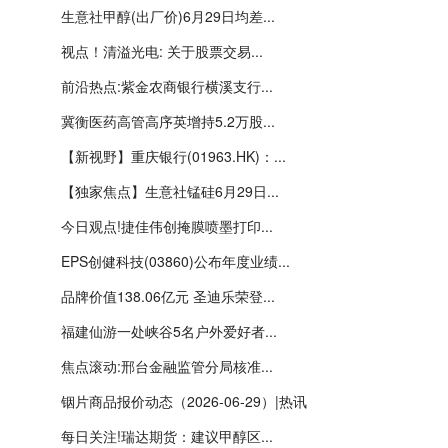
生意社甲醇(出厂价)6月29日均差...
视点！清溢光电: 关于股票交易...
前沿热点:紫金农商银行横溪支行...
冀衡医药高管高序英增持5.2万股...
【新视野】重庆银行(01963.HK)：...
【独家焦点】生意社锰硅6月29日...
今日观点!捷佳伟创掩膜喷墨打印...
EPS创健科技(03860)公布年度业绩...
品牌价值138.06亿元 圣迪乐荣登...
福建仙游一处峡谷5名户外爱好者...
焦点滚动:邢台金融监管分局核准...
铟片商品报价动态（2026-06-29）|热讯
每日关注!瑞达期货：建议甲醇区...