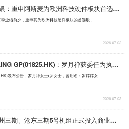
大行评级｜瑞银：重申阿斯麦为欧洲科技硬件板块首选股，目标价2100欧元|最新消息
二季业绩前夕，重申其为欧洲科技硬件板块的首选股，
2026-07-02
即时：STERLING GP(01825.HK)：罗月禅获委任为执行董事
1825 HK)发布公告，罗月禅女士(罗女士，曾用名：罗婷婷女
2026-07-02
中国神华：定州三期、沧东三期5号机组正式投入商业运营