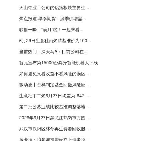
天山铝业：公司的铝箔板块主要生...
焦点报道:华泰期货：淡季供增需...
联播一瞬丨“满月”啦！一起来看...
6月29日生意社丙烯腈基准价为100...
当前热门：深天马A：目前公司在...
智元宣布第15000台具身智能机器人下线
如何避免只看收益不看风险的误区...
微动态丨怎样制定基金回撤风险应...
生意社丁二烯6月27日均差为-647....
第二批公募业绩比较基准调整落地...
2026年6月27日黑龙江鹤岗市万圃...
武汉市汉阳区林兮再生资源回收服...
拉卡拉：拟参与投资设立上海考拉...