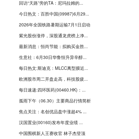
回访“天路”旁的TA：尼玛拉姆的...
今日热文：百胜中国(09987)6月29...
2026年全国铁路暑期运输7月1日启动
紫光股份涨停，深股通龙虎榜上净...
最新消息：恒尚节能：拟购买金胜...
生意社：6月30日华鲁恒升异辛醇...
每日热文:斯迪克：MLCC离型膜近...
欧洲股市周二开盘走高，科技股疲...
每日速递:四环医药(00460.HK)：...
孤雨下午（06.30）主要商品行情简析
焦点关注：名创优品盘中涨超4% ...
汉国置业(00160)发布年度业绩 ...
中国围棋新人王赛收官 林子杰登顶