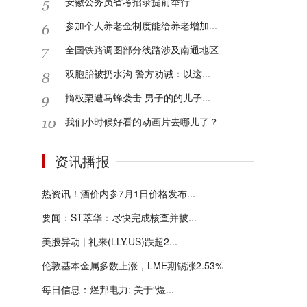
安徽公务员省考招录提前举行
参加个人养老金制度能给养老增加...
全国铁路调图部分线路涉及南通地区
双胞胎被扔水沟 警方劝诫：以这...
摘板栗遭马蜂袭击 男子的的儿子...
我们小时候好看的动画片去哪儿了？
资讯播报
热资讯！酒价内参7月1日价格发布...
要闻：ST萃华：尽快完成核查并披...
美股异动 | 礼来(LLY.US)跌超2...
伦敦基本金属多数上涨，LME期锡涨2.53%
每日信息：煜邦电力: 关于“煜...