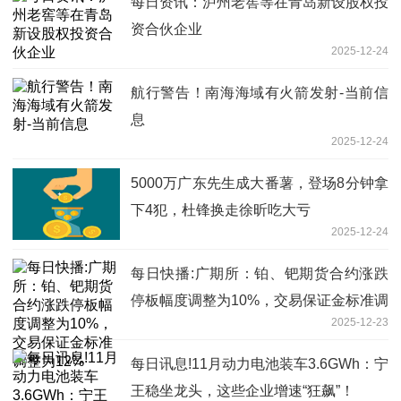
每日资讯：泸州老窖等在青岛新设股权投
资合伙企业
2025-12-24
航行警告！南海海域有火箭发射-当前信
息
2025-12-24
5000万广东先生成大番薯，登场8分钟拿
下4犯，杜锋换走徐昕吃大亏
2025-12-24
每日快播:广期所：铂、钯期货合约涨跌
停板幅度调整为10%，交易保证金标准调
2025-12-23
整为12%
每日讯息!11月动力电池装车3.6GWh：宁
王稳坐龙头，这些企业增速“狂飙”！