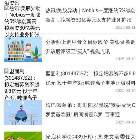
热讯:美股异动｜Nebius一度涨约5%续创
新高，拟融资30亿美元以支持业务扩张
2025-09-11
分析师上调甲骨文目标股价 美银证券调
升该股评级至“买入” 视焦点讯
2025-09-10
盟固利(301487.SZ)：拟定增募资不超9.8
亿元 投于年产3万吨锂离子电池正极材料
2025-09-10
项目-微资讯
姆巴佩弟弟：哥哥四岁就说“我要成为C
罗要赢欧冠” 房间满是C罗_百事通
2025-09-10
光启科学(00439.HK)：刘未文获委任为