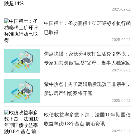
2025-09-11
中国稀土：圣功寨稀土矿环评标准执行函
已取得
2025-09-11
焦点快播：家长分4次打生活费引热议，
专家劝其勿做“巨婴”父母，当事人独家回
2025-09-11
应：非管控，是对女儿首次离家远行的牵
挂
紫牛热点｜男子离婚后发现孩子非亲生，
所涉房产纠纷案将开庭
2025-09-11
欧债收益率多数下跌，法国10年期国债
收益率跌0.8个基点 前沿资讯
2025-09-11