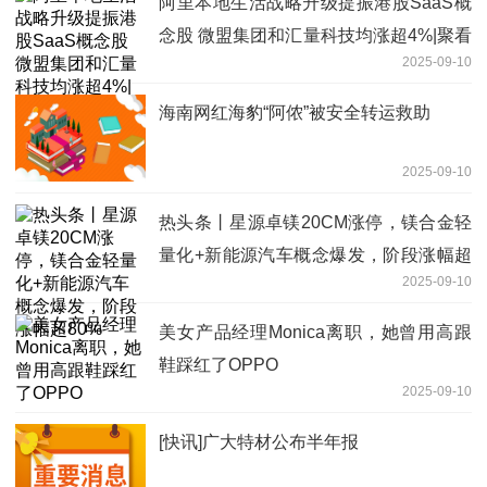
阿里本地生活战略升级提振港股SaaS概
念股 微盟集团和汇量科技均涨超4%|聚看
2025-09-10
点
海南网红海豹“阿侬”被安全转运救助
2025-09-10
热头条丨星源卓镁20CM涨停，镁合金轻
量化+新能源汽车概念爆发，阶段涨幅超
2025-09-10
80%
美女产品经理Monica离职，她曾用高跟
鞋踩红了OPPO
2025-09-10
[快讯]广大特材公布半年报