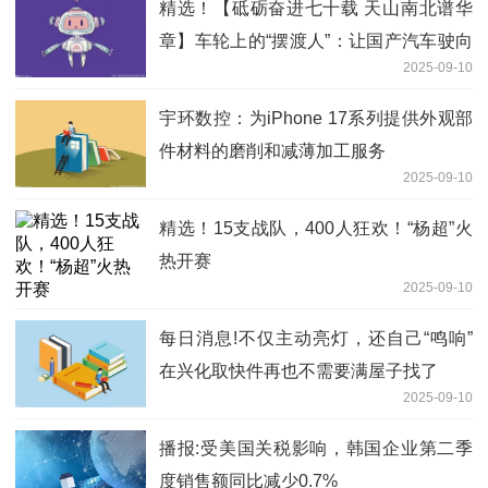
精选！【砥砺奋进七十载 天山南北谱华
章】车轮上的“摆渡人”：让国产汽车驶向
2025-09-10
中亚
宇环数控：为iPhone 17系列提供外观部
件材料的磨削和减薄加工服务
2025-09-10
精选！15支战队，400人狂欢！“杨超”火
热开赛
2025-09-10
每日消息!不仅主动亮灯，还自己“鸣响”
在兴化取快件再也不需要满屋子找了
2025-09-10
播报:受美国关税影响，韩国企业第二季
度销售额同比减少0.7%