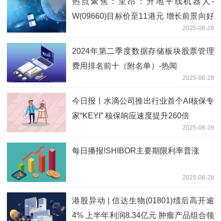
热点聚焦：里昂：升地平线机器人-
W(09660)目标价至11港元 增长前景向好
2025-08-28
重申“跑赢大市”评级
2024年第二季度数据存储板块股票管理
费用排名前十（附名单）-热闻
2025-08-28
今日报丨水滴公司推出行业首个AI核保专
家“KEYI” 核保响应速度提升260倍
2025-08-28
每日播报!SHIBOR主要期限利率普涨
2025-08-28
港股异动 | 信达生物(01801)绩后高开逾
4% 上半年利润8.34亿元 肿瘤产品组合领