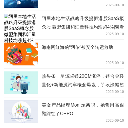
2025-09-10
阿里本地生活战略升级提振港股SaaS概
念股 微盟集团和汇量科技均涨超4%|聚看
2025-09-10
点
海南网红海豹“阿侬”被安全转运救助
2025-09-10
热头条丨星源卓镁20CM涨停，镁合金轻
量化+新能源汽车概念爆发，阶段涨幅超
2025-09-10
80%
美女产品经理Monica离职，她曾用高跟
鞋踩红了OPPO
2025-09-10