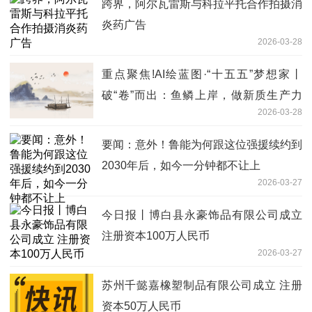
跨界，阿尔瓦雷斯与科拉平托合作拍摄消
炎药广告
2026-03-28
重点聚焦!AI绘蓝图·“十五五”梦想家丨
破“卷”而出：鱼鳞上岸，做新质生产力
2026-03-28
的“弄潮儿”
要闻：意外！鲁能为何跟这位强援续约到
2030年后，如今一分钟都不让上
2026-03-27
今日报丨博白县永豪饰品有限公司成立
注册资本100万人民币
2026-03-27
苏州千懿嘉橡塑制品有限公司成立 注册
资本50万人民币