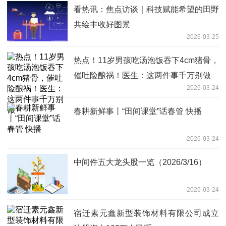
看热讯：焦点访谈｜科技赋能希望的田野
共绘丰收好图景
2026-03-25
热点！11岁男孩吃汤泡饭吞下4cm猪骨，
催吐险酿祸！医生：这两件事千万别做
2026-03-24
春耕新鲜事丨“田间课堂”话春管 快播
2026-03-24
中间件五大龙头股一览（2026/3/16）
2026-03-24
宿迁素元鑫新型装饰材料有限公司成立