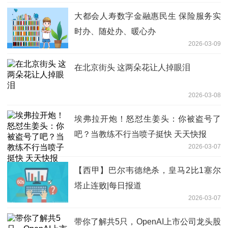
大都会人寿数字金融惠民生 保险服务实
时办、随处办、暖心办
2026-03-09
在北京街头 这两朵花让人掉眼泪
2026-03-08
埃弗拉开炮！怒怼生姜头：你被盗号了
吧？当教练不行当喷子挺快 天天快报
2026-03-07
【西甲】巴尔韦德绝杀，皇马2比1塞尔
塔止连败|每日报道
2026-03-07
带你了解共5只，OpenAI上市公司龙头股