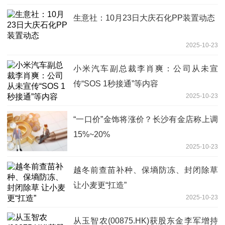
生意社：10月23日大庆石化PP装置动态
2025-10-23
小米汽车副总裁李肖爽：公司从未宣
传“SOS 1秒接通”等内容
2025-10-23
“一口价”金饰将涨价？长沙有金店称上调
15%~20%
2025-10-23
越冬前查苗补种、保墒防冻、封闭除草
让小麦更“扛造”
2025-10-23
从玉智农(00875.HK)获股东金李军增持