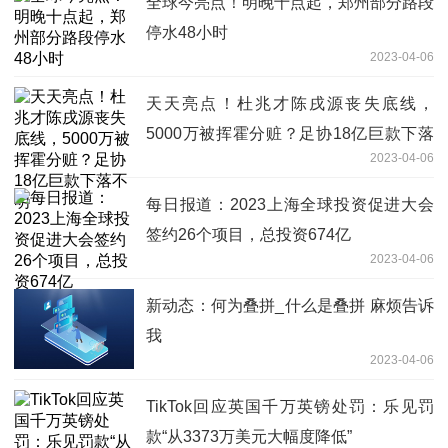
全球今亮点！明晚十点起，郑州部分路段
停水48小时
2023-04-06
天天亮点！杜兆才陈戌源丧失底线，
5000万被挥霍分赃？足协18亿巨款下落
2023-04-06
不明
每日报道：2023上海全球投资促进大会
签约26个项目，总投资674亿
2023-04-06
新动态：何为叠拼_什么是叠拼 麻烦告诉
我
2023-04-06
TikTok回应英国千万英镑处罚：乐见罚
款“从3373万美元大幅度降低”